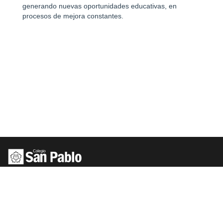
generando nuevas oportunidades educativas, en
procesos de mejora constantes.
CENTRAL | ADMINISTRACIÓN, PRIMARIA Y 3ER CICLO EBI: VENANCIO
BENAVIDEZ 3612. TEL 2337 3737
INICIAL: JOAQUÍN SUÁREZ 3592-96, TEL. 2336 6000
PREUNIVERSITARIO: AVDA. MILLÁN 3375/81, TEL. 2202 0000